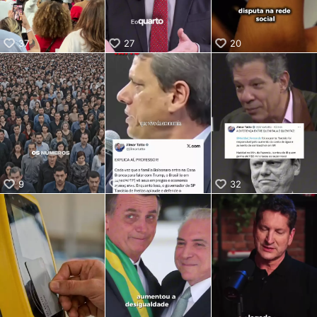
37
27
20
9
19
32