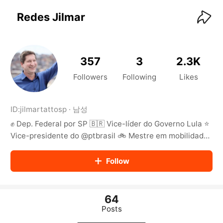
KwaiKwaiKwaiKwaiKwaiKwaiKwaiKwaiKwaiKwai
KwaiKwaiKwaiKwaiKwaiKwaiKwaiKwaiKwaiKwaiKwaiKwaiKw
Redes Jilmar
aiKwaiKwaiKwaiKwaiKwaiKwaiKwai
KwaiKwaiKwaiKwaiKwaiKwaiKwaiKwaiKwaiKwaiKwaiKwaiKw
aiKwaiKwaiKwaiKwaiKwaiKwaiKwai
KwaiKwaiKwaiKwaiKwaiKwaiKwaiKwaiKwaiKwaiKwaiKwaiKw
357
3
2.3K
aiKwaiKwaiKwaiKwaiKwaiKwaiKwai
KwaiKwaiKwaiKwaiKwaiKwaiKwaiKwaiKwaiKwaiKwaiKwaiKw
Followers
Following
Likes
aiKwaiKwaiKwaiKwaiKwaiKwaiKwai
KwaiKwaiKwaiKwaiKwaiKwaiKwaiKwaiKwaiKwaiKwaiKwaiKw
aiKwaiKwaiKwaiKwaiKwaiKwaiKwai
ID:
jilmartattosp
·
남성
KwaiKwaiKwaiKwaiKwaiKwaiKwaiKwaiKwaiKwaiKwaiKwaiKw
✊ Dep. Federal por SP 🇧🇷 Vice-líder do Governo Lula ⭐️
aiKwaiKwaiKwaiKwaiKwaiKwaiKwai
KwaiKwaiKwaiKwaiKwaiKwaiKwaiKwaiKwaiKwaiKwaiKwaiKw
Vice-presidente do @ptbrasil 🚲 Mestre em mobilidade
aiKwaiKwaiKwaiKwaiKwaiKwaiKwai
pela @poliusp
KwaiKwaiKwaiKwaiKwaiKwaiKwaiKwaiKwaiKwaiKwaiKwaiKw
Follow
aiKwaiKwaiKwaiKwaiKwaiKwaiKwai
KwaiKwaiKwaiKwaiKwaiKwaiKwaiKwaiKwaiKwaiKwaiKwaiKw
aiKwaiKwaiKwaiKwaiKwaiKwaiKwai
KwaiKwaiKwaiKwaiKwaiKwaiKwaiKwaiKwaiKwaiKwaiKwaiKw
64
aiKwaiKwaiKwaiKwaiKwaiKwaiKwai
Posts
KwaiKwaiKwaiKwaiKwaiKwaiKwaiKwaiKwaiKwaiKwaiKwaiKw