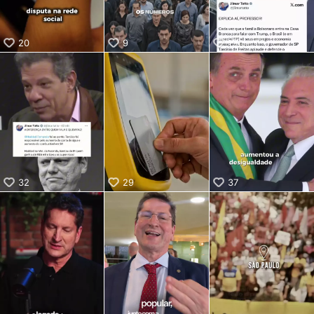
20
9
19
32
29
37