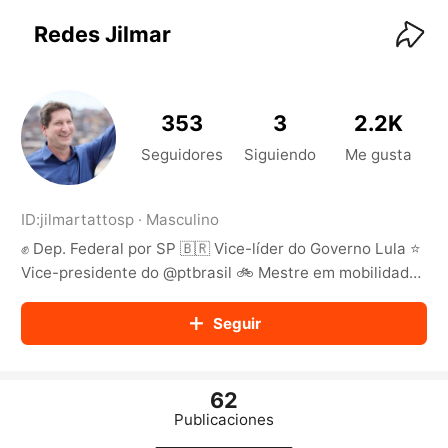
KwaiKwaiKwaiKwaiKwaiKwaiKwaiKwaiKwaiKwai
KwaiKwaiKwaiKwaiKwaiKwaiKwaiKwaiKwaiKwaiKwaiKwaiKw
Redes Jilmar
aiKwaiKwaiKwaiKwaiKwaiKwaiKwai
KwaiKwaiKwaiKwaiKwaiKwaiKwaiKwaiKwaiKwaiKwaiKwaiKw
aiKwaiKwaiKwaiKwaiKwaiKwaiKwai
KwaiKwaiKwaiKwaiKwaiKwaiKwaiKwaiKwaiKwaiKwaiKwaiKw
353
3
2.2K
aiKwaiKwaiKwaiKwaiKwaiKwaiKwai
KwaiKwaiKwaiKwaiKwaiKwaiKwaiKwaiKwaiKwaiKwaiKwaiKw
Seguidores
Siguiendo
Me gusta
aiKwaiKwaiKwaiKwaiKwaiKwaiKwai
KwaiKwaiKwaiKwaiKwaiKwaiKwaiKwaiKwaiKwaiKwaiKwaiKw
aiKwaiKwaiKwaiKwaiKwaiKwaiKwai
ID:
jilmartattosp
·
Masculino
KwaiKwaiKwaiKwaiKwaiKwaiKwaiKwaiKwaiKwaiKwaiKwaiKw
✊ Dep. Federal por SP 🇧🇷 Vice-líder do Governo Lula ⭐️
aiKwaiKwaiKwaiKwaiKwaiKwaiKwai
KwaiKwaiKwaiKwaiKwaiKwaiKwaiKwaiKwaiKwaiKwaiKwaiKw
Vice-presidente do @ptbrasil 🚲 Mestre em mobilidade
aiKwaiKwaiKwaiKwaiKwaiKwaiKwai
pela @poliusp
KwaiKwaiKwaiKwaiKwaiKwaiKwaiKwaiKwaiKwaiKwaiKwaiKw
Seguir
aiKwaiKwaiKwaiKwaiKwaiKwaiKwai
KwaiKwaiKwaiKwaiKwaiKwaiKwaiKwaiKwaiKwaiKwaiKwaiKw
aiKwaiKwaiKwaiKwaiKwaiKwaiKwai
KwaiKwaiKwaiKwaiKwaiKwaiKwaiKwaiKwaiKwaiKwaiKwaiKw
62
aiKwaiKwaiKwaiKwaiKwaiKwaiKwai
Publicaciones
KwaiKwaiKwaiKwaiKwaiKwaiKwaiKwaiKwaiKwaiKwaiKwaiKw