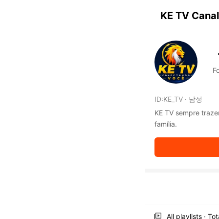
KwaiKwaiKwaiKwaiKwaiKwaiKwaiKwaiKwaiKwai KwaiKwaiKw
KwaiKwaiKwaiKwaiKwaiKwaiKwaiKwaiKwaiKwaiKwaiKwaiKwa
KE TV Canal 
KwaiKwaiKwaiKwaiKwaiKwaiKwaiKwaiKwaiKwaiKwaiKwaiKwa
KwaiKwaiKwaiKwaiKwaiKwaiKwaiKwaiKwaiKwaiKwaiKwaiKwa
KwaiKwaiKwaiKwaiKwaiKwaiKwaiKwaiKwaiKwaiKwaiKwaiKwa
KwaiKwaiKwaiKwaiKwaiKwaiKwaiKwaiKwaiKwaiKwaiKwaiKwa
KwaiKwaiKwaiKwaiKwaiKwaiKwaiKwaiKwaiKwaiKwaiKwaiKwa
F
KwaiKwaiKwaiKwaiKwaiKwaiKwaiKwaiKwaiKwaiKwaiKwaiKwa
KwaiKwaiKwaiKwaiKwaiKwaiKwaiKwaiKwaiKwaiKwaiKwaiKwa
KwaiKwaiKwaiKwaiKwaiKwaiKwaiKwaiKwaiKwaiKwaiKwaiKwa
ID:
KE_TV
·
남성
KwaiKwaiKwaiKwaiKwaiKwaiKwaiKwaiKwaiKwaiKwaiKwaiKwa
KwaiKwaiKwaiKwaiKwaiKwaiKwaiKwaiKwaiKwaiKwaiKwaiKwa
KE TV sempre trazen
KwaiKwaiKwaiKwaiKwaiKwaiKwaiKwaiKwaiKwaiKwaiKwaiKwa
família.
KwaiKwaiKwaiKwaiKwaiKwaiKwaiKwaiKwaiKwaiKwaiKwaiKwa
KwaiKwaiKwaiKwaiKwaiKwaiKwaiKwaiKwaiKwaiKwaiKwaiKwa
KwaiKwaiKwaiKwaiKwaiKwaiKwaiKwaiKwaiKwaiKwaiKwaiKwa
KwaiKwaiKwaiKwaiKwaiKwaiKwaiKwaiKwaiKwaiKwaiKwaiKwa
KwaiKwaiKwaiKwaiKwaiKwaiKwaiKwaiKwaiKwaiKwaiKwaiKwa
KwaiKwaiKwaiKwaiKwaiKwaiKwaiKwaiKwaiKwaiKwaiKwaiKwa
KwaiKwaiKwaiKwaiKwaiKwaiKwaiKwaiKwaiKwaiKwaiKwaiKwa
KwaiKwaiKwaiKwaiKwaiKwaiKwaiKwaiKwaiKwaiKwaiKwaiKwa
KwaiKwaiKwaiKwaiKwaiKwaiKwaiKwaiKwaiKwaiKwaiKwaiKwa
All playlists · To