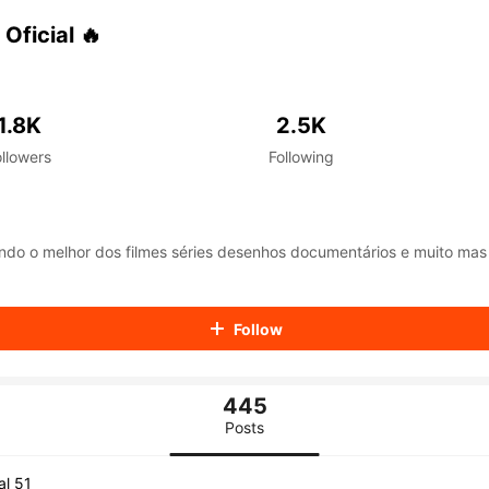
aiKwaiKwaiKwaiKwaiKwaiKwaiKwaiKwaiKwaiKwaiKwaiKwaiK
iKwaiKwaiKwaiKwaiKwaiKwaiKwai
Oficial 🔥
iKwaiKwaiKwaiKwaiKwaiKwaiKwai
iKwaiKwaiKwaiKwaiKwaiKwaiKwai
iKwaiKwaiKwaiKwaiKwaiKwaiKwai
iKwaiKwaiKwaiKwaiKwaiKwaiKwai
1.8K
2.5K
iKwaiKwaiKwaiKwaiKwaiKwaiKwai
ollowers
Following
iKwaiKwaiKwaiKwaiKwaiKwaiKwai
iKwaiKwaiKwaiKwaiKwaiKwaiKwai
iKwaiKwaiKwaiKwaiKwaiKwaiKwai
iKwaiKwaiKwaiKwaiKwaiKwaiKwai
iKwaiKwaiKwaiKwaiKwaiKwaiKwai
do o melhor dos filmes séries desenhos documentários e muito mas
iKwaiKwaiKwaiKwaiKwaiKwaiKwai
iKwaiKwaiKwaiKwaiKwaiKwaiKwai
iKwaiKwaiKwaiKwaiKwaiKwaiKwai
Follow
iKwaiKwaiKwaiKwaiKwaiKwaiKwai
iKwaiKwaiKwaiKwaiKwaiKwaiKwai
iKwaiKwaiKwaiKwaiKwaiKwaiKwai
iKwaiKwaiKwaiKwaiKwaiKwaiKwai
445
iKwaiKwaiKwaiKwaiKwaiKwaiKwai
Posts
iKwaiKwaiKwaiKwaiKwaiKwaiKwai
iKwaiKwaiKwaiKwaiKwaiKwaiKwai
tal 51