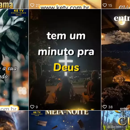
27
15
9
38