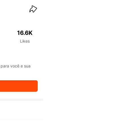
waiKwaiKwaiKwaiKwai
16.6K
Likes
 para você e sua