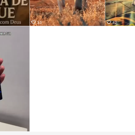
33
42