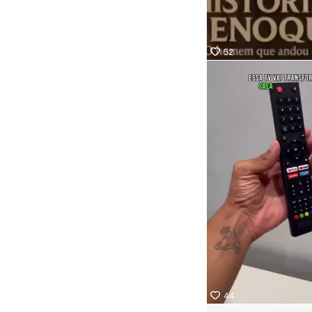
52
44