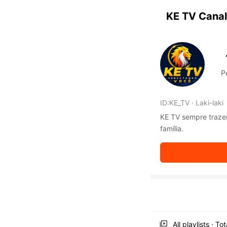
KwaiKwaiKwaiKwaiKwaiKwaiKwaiKwaiKwaiKwai KwaiKwaiKw
KwaiKwaiKwaiKwaiKwaiKwaiKwaiKwaiKwaiKwaiKwaiKwaiKwa
KE TV Canal 
KwaiKwaiKwaiKwaiKwaiKwaiKwaiKwaiKwaiKwaiKwaiKwaiKwa
KwaiKwaiKwaiKwaiKwaiKwaiKwaiKwaiKwaiKwaiKwaiKwaiKwa
KwaiKwaiKwaiKwaiKwaiKwaiKwaiKwaiKwaiKwaiKwaiKwaiKwa
KwaiKwaiKwaiKwaiKwaiKwaiKwaiKwaiKwaiKwaiKwaiKwaiKwa
KwaiKwaiKwaiKwaiKwaiKwaiKwaiKwaiKwaiKwaiKwaiKwaiKwa
P
KwaiKwaiKwaiKwaiKwaiKwaiKwaiKwaiKwaiKwaiKwaiKwaiKwa
KwaiKwaiKwaiKwaiKwaiKwaiKwaiKwaiKwaiKwaiKwaiKwaiKwa
KwaiKwaiKwaiKwaiKwaiKwaiKwaiKwaiKwaiKwaiKwaiKwaiKwa
ID:
KE_TV
·
Laki-laki
KwaiKwaiKwaiKwaiKwaiKwaiKwaiKwaiKwaiKwaiKwaiKwaiKwa
KwaiKwaiKwaiKwaiKwaiKwaiKwaiKwaiKwaiKwaiKwaiKwaiKwa
KE TV sempre trazen
KwaiKwaiKwaiKwaiKwaiKwaiKwaiKwaiKwaiKwaiKwaiKwaiKwa
família.
KwaiKwaiKwaiKwaiKwaiKwaiKwaiKwaiKwaiKwaiKwaiKwaiKwa
KwaiKwaiKwaiKwaiKwaiKwaiKwaiKwaiKwaiKwaiKwaiKwaiKwa
KwaiKwaiKwaiKwaiKwaiKwaiKwaiKwaiKwaiKwaiKwaiKwaiKwa
KwaiKwaiKwaiKwaiKwaiKwaiKwaiKwaiKwaiKwaiKwaiKwaiKwa
KwaiKwaiKwaiKwaiKwaiKwaiKwaiKwaiKwaiKwaiKwaiKwaiKwa
KwaiKwaiKwaiKwaiKwaiKwaiKwaiKwaiKwaiKwaiKwaiKwaiKwa
KwaiKwaiKwaiKwaiKwaiKwaiKwaiKwaiKwaiKwaiKwaiKwaiKwa
KwaiKwaiKwaiKwaiKwaiKwaiKwaiKwaiKwaiKwaiKwaiKwaiKwa
KwaiKwaiKwaiKwaiKwaiKwaiKwaiKwaiKwaiKwaiKwaiKwaiKwa
All playlists · To