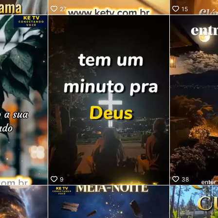
27
15
9
38