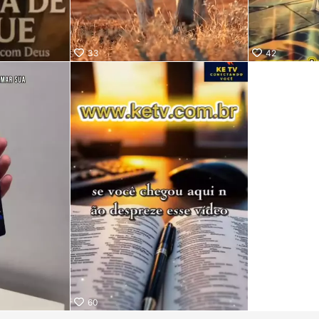
33
42
60