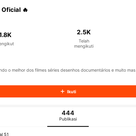
aiKwaiKwaiKwaiKwaiKwaiKwaiKwaiKwaiKwaiKwaiKwaiKwaiK
iKwaiKwaiKwaiKwaiKwaiKwaiKwai
Oficial 🔥
iKwaiKwaiKwaiKwaiKwaiKwaiKwai
iKwaiKwaiKwaiKwaiKwaiKwaiKwai
iKwaiKwaiKwaiKwaiKwaiKwaiKwai
2.5K
iKwaiKwaiKwaiKwaiKwaiKwaiKwai
1.8K
iKwaiKwaiKwaiKwaiKwaiKwaiKwai
Telah
engikut
iKwaiKwaiKwaiKwaiKwaiKwaiKwai
mengikuti
iKwaiKwaiKwaiKwaiKwaiKwaiKwai
iKwaiKwaiKwaiKwaiKwaiKwaiKwai
iKwaiKwaiKwaiKwaiKwaiKwaiKwai
iKwaiKwaiKwaiKwaiKwaiKwaiKwai
do o melhor dos filmes séries desenhos documentários e muito mas
iKwaiKwaiKwaiKwaiKwaiKwaiKwai
iKwaiKwaiKwaiKwaiKwaiKwaiKwai
iKwaiKwaiKwaiKwaiKwaiKwaiKwai
Ikuti
iKwaiKwaiKwaiKwaiKwaiKwaiKwai
iKwaiKwaiKwaiKwaiKwaiKwaiKwai
iKwaiKwaiKwaiKwaiKwaiKwaiKwai
iKwaiKwaiKwaiKwaiKwaiKwaiKwai
444
iKwaiKwaiKwaiKwaiKwaiKwaiKwai
Publikasi
iKwaiKwaiKwaiKwaiKwaiKwaiKwai
iKwaiKwaiKwaiKwaiKwaiKwaiKwai
tal 51