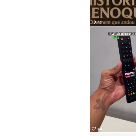
52
44